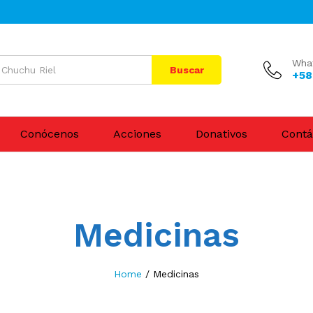
Wha
Buscar
+58
Conócenos
Acciones
Donativos
Contá
Medicinas
Home
/
Medicinas