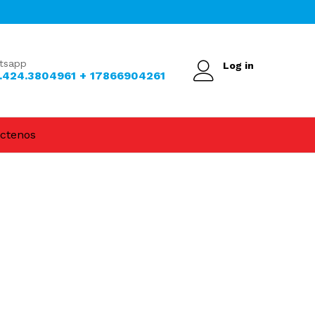
tsapp
Log in
.424.3804961 + 17866904261
ctenos